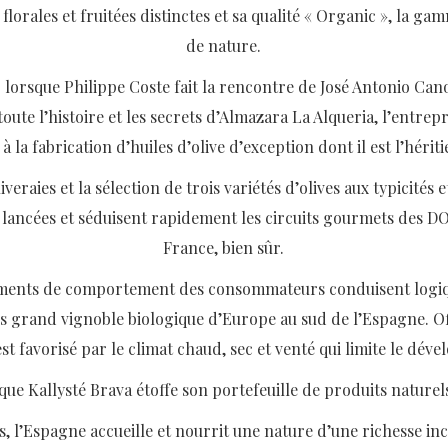
 florales et fruitées distinctes et sa qualité « Organic », la 
de nature.
 lorsque Philippe Coste fait la rencontre de José Antonio Cano
oute l’histoire et les secrets d’Almazara La Alqueria, l’entrepri
 à la fabrication d’huiles d’olive d’exception dont il est l’hériti
veraies et la sélection de trois variétés d’olives aux typicités 
ont lancées et séduisent rapidement les circuits gourmets de
France, bien sûr.
ments de comportement des consommateurs conduisent logiqu
us grand vignoble biologique d’Europe au sud de l’Espagne. Of
t favorisé par le climat chaud, sec et venté qui limite le dé
que Kallysté Brava étoffe son portefeuille de produits naturel
, l’Espagne accueille et nourrit une nature d’une richesse inc