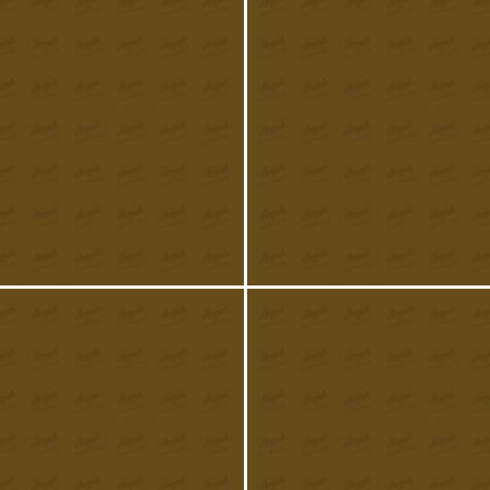
eef & Barley Bun with
Oven Roasted duck with s
Horseradish
sousage
£
11.00
£
25.00