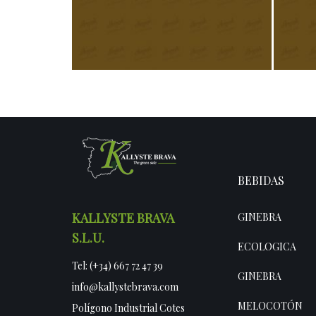
Stuffed Peppers
Turke
£
11.50
BEBIDAS
KALLYSTE BRAVA
GINEBRA
S.L.U.
ECOLOGICA
Tel: (+34) 667 72 47 39
GINEBRA
info@kallystebrava.com
MELOCOTÓN
Polígono Industrial Cotes