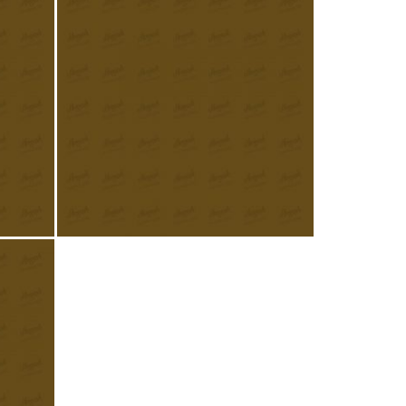
pecial
Peanut butter bars
£
25.00