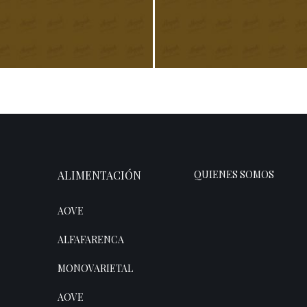
y cheeseburger meatloaf
Whitebait & Dill Ma
£
19.00
£
12.00
ALIMENTACIÓN
QUIENES SOMOS
AOVE
ALFAFARENCA
MONOVARIETAL
AOVE