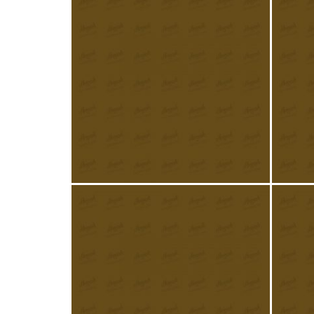
Apple cider sauce and pork
B
£
15.90